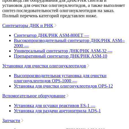
производстве оборудования для ДНК/РНК синтеза и
установок для очистки олигонуклеотидов, а также выполняет
синтез последовательностей олигонуклеотидов на заказ.
Полный перечень категорий представлен ниже.
Синтезаторы ДНК и РНК
Синтезатор ДНК/РНК ASM-­800ET
—
Высокопроизводительный синтезатор ДНК/РНК ASM-­
2000
—
Универсальный синтезатор ДНК/РНК ASM-­32
—
Препаративный синтезатор ДНК/РНК ASM-­10
Установки для очистки олигонуклеотидов
Высопроизводительная установка для очистки
олигонуклеотидов OPS-­1000
—
Установка для очистки олигонуклеотидов OPS-­12
Вспомогательное оборудование
Установка для осушки реактивов ES-­1
—
Установка для раздачи ацетонитрила ADS-1
Запчасти