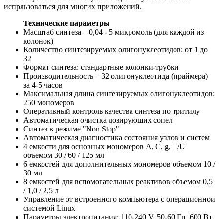
испрльзоваться для многих приложений.
Технические параметры
Масштаб синтеза – 0,04 - 5 микромоль (для каждой из
колонок)
Количество синтезируемых олигонуклеотидов: от 1 до
32
Формат синтеза: стандартные колонки-трубки
Производительность – 32 олигонуклеотида (праймера)
за 4-5 часов
Максимальная длина синтезируемых олигонуклеотидов:
250 мономеров
Оперативный контроль качества синтеза по тритилу
Автоматическая очистка дозирующих сопел
Синтез в режиме "Non Stop"
Автоматическая диагностика состояния узлов и систем
4 емкости для основных мономеров A, C, g, T/U
объемом 30 / 60 / 125 мл
6 емкостей для дополнительных мономеров объемом 10 /
30 мл
8 емкостей для вспомогательных реактивов объемом 0,5
/ 1,0 / 2,5 л
Управление от встроенного компьютера с операционной
системой Linux
Параметры электропитания: 110-240 V, 50-60 Гц, 600 Вт